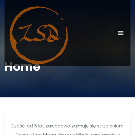
Home
Cześć, od 5 lat zawodowo zajmuję się strzelaniem.
Stworzyłem bloga aby przybliżyć wam aspekty